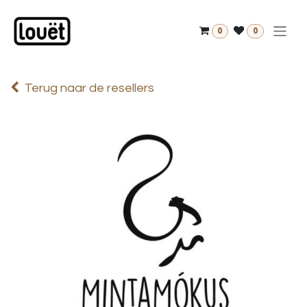
Overslaan naar inhoud
0
0
Terug naar de resellers