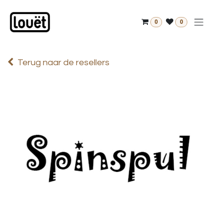
Overslaan naar inhoud
0
0
Terug naar de resellers