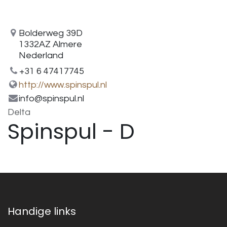
Bolderweg 39D
1332AZ Almere
Nederland
+31 6 47417745
http://www.spinspul.nl
info@spinspul.nl
Delta
Spinspul - D
Handige links