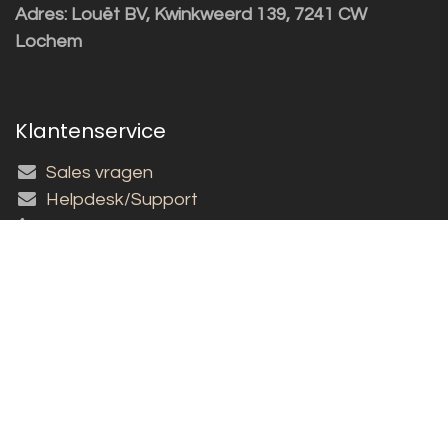
Adres:
Louët BV, Kwinkweerd 139, 7241 CW
Lochem
Klantenservice
Sales vragen
Helpdesk/Support
+31 (0)573 252229
Inschrijven nieuwsbrief!