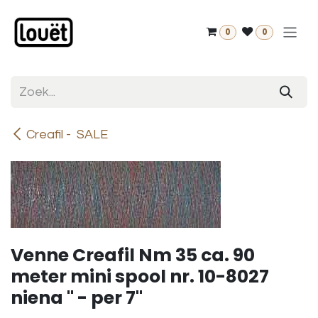
Overslaan naar inhoud
0
0
Creafil - SALE
Venne Creafil Nm 35 ca. 90
meter mini spool nr. 10-8027
niena " - per 7"