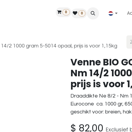
0
A
Contact
50 jaar!
Vind een dealer
0
/2 1000 gram 5-5014 opaal, prijs is voor 1,15kg
Venne BIO GO
Nm 14/2 1000
prijs is voor 
Draaddikte Ne 8/2 - Nm 1
Eurocone ca. 1000 gr, 65
geschikt voor: breien, ha
$
82,00
Exclusief 