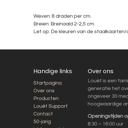
Weven: 8 draden per cm.
Breien: Breinaald 2-2,5 cm.
Let op: De kleuren van de staalkaarten/a
Handige links
Over ons
Louët is een fami
Startpagina
generatie het o
Over ons
ongeveer 30 med
Producten
hoogwaardige a
Louët Support
Contact
Openingstijden o
50-jarig
8:30 – 16:00 uur