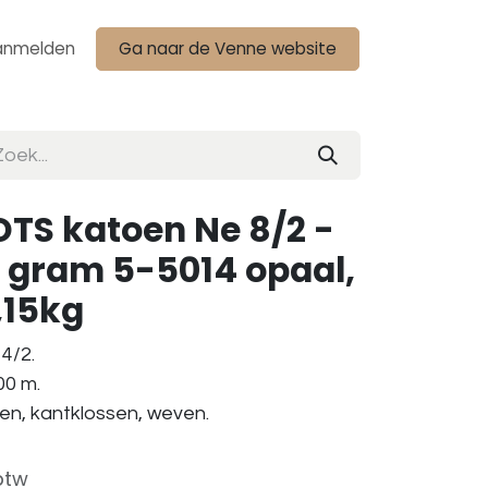
anmelden
Ga naar de Venne website
TS katoen Ne 8/2 -
 gram 5-5014 opaal,
1,15kg
4/2.
00 m.
ken, kantklossen, weven.
btw