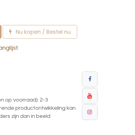
Nu kopen / Bestel nu
nglijst
en op voorraad): 2-3
urende
productontwikkeling
kan
ders
zijn
dan
in
beeld