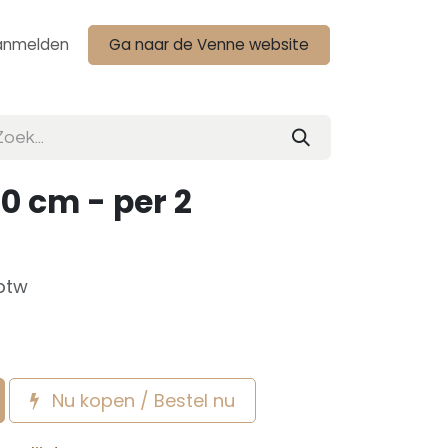
anmelden
Ga naar de Venne website
10 cm - per 2
 btw
Nu kopen / Bestel nu