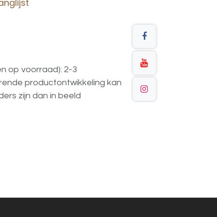
nglijst
en op voorraad): 2-3
urende
productontwikkeling
kan
ders
zijn
dan
in
beeld