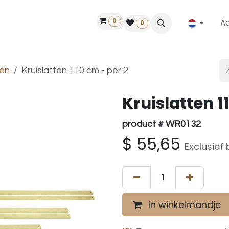
0
A
Contact
50 jaar!
Vind een dealer
0
en
Kruislatten 110 cm - per 2
Kruislatten 1
product # WR0132
$
55,65
Exclusief
In winkelmandje