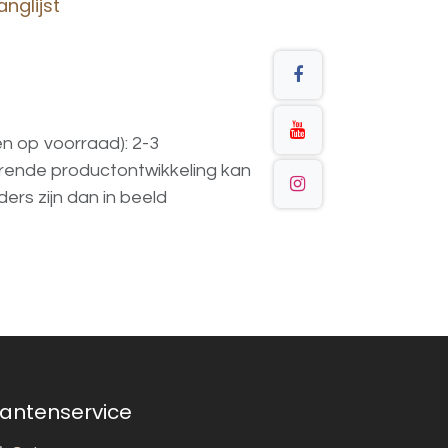
nglijst
en op voorraad): 2-3
urende
productontwikkeling
kan
ders
zijn
dan
in
beeld
lantenservice