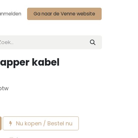
anmelden
Ga naar de Venne website
rapper kabel
 btw
Nu kopen / Bestel nu