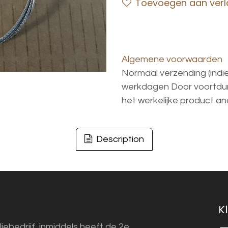
Toevoegen aan verla
Algemene voorwaarden
Normaal verzending (indi
werkdagen
Door voortd
het
werkelijke
product
an
Description
K
liebedrijf, inmiddels heeft de 2e