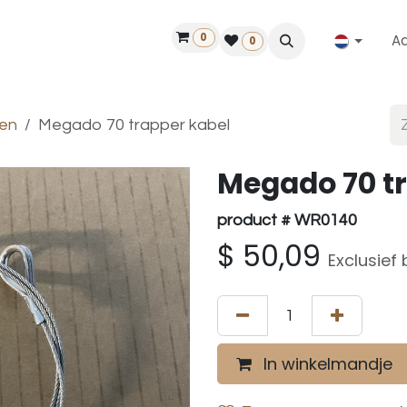
0
A
Contact
50 jaar!
Vind een dealer
0
en
Megado 70 trapper kabel
Megado 70 t
product # WR0140
$
50,09
Exclusief
In winkelmandje