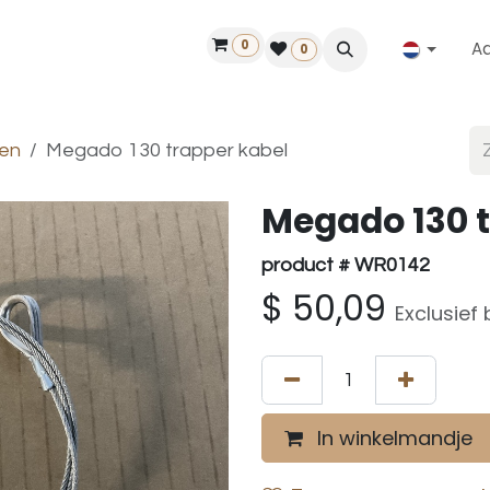
0
A
Contact
50 jaar!
Vind een dealer
0
en
Megado 130 trapper kabel
Megado 130 t
product # WR0142
$
50,09
Exclusief
In winkelmandje