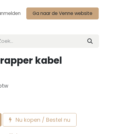
anmelden
Ga naar de Venne website
rapper kabel
 btw
Nu kopen / Bestel nu