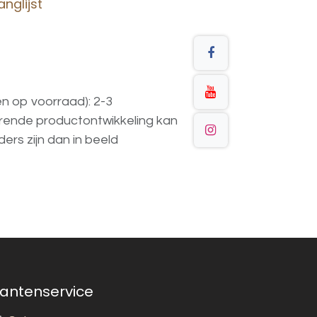
nglijst
en op voorraad): 2-3
urende
productontwikkeling
kan
ders
zijn
dan
in
beeld
lantenservice