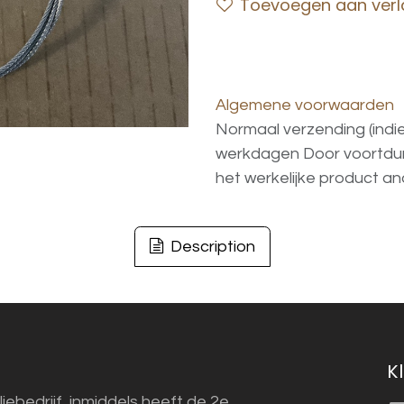
Toevoegen aan verla
Algemene voorwaarden
Normaal verzending (indi
werkdagen
Door voortd
het
werkelijke
product
an
Description
K
liebedrijf, inmiddels heeft de 2e