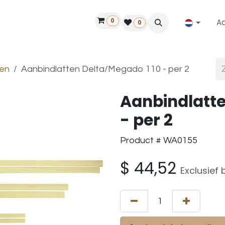
0
A
Contact
50 jaar!
Vind een dealer
0
en
Aanbindlatten Delta/Megado 110 - per 2
Aanbindlatte
- per 2
Product # WA0155
$
44,52
Exclusief 