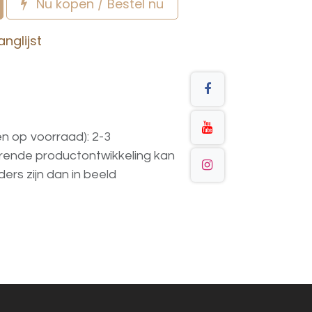
Nu kopen / Bestel nu
nglijst
en op voorraad): 2-3
urende
productontwikkeling
kan
ders
zijn
dan
in
beeld