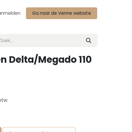
anmelden
Ga naar de Venne website
n Delta/Megado 110
btw