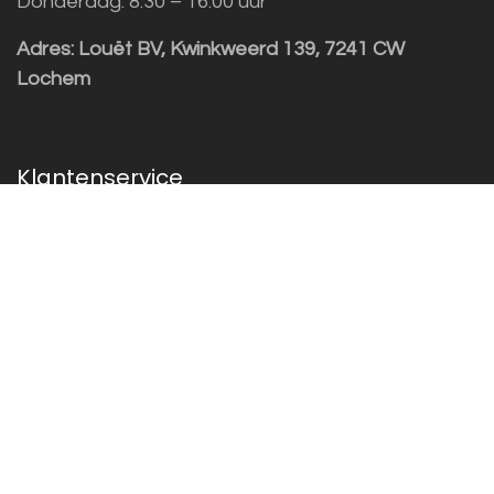
Donderdag: 8:30 – 16:00 uur
Adres:
Louët BV, Kwinkweerd 139, 7241 CW
Lochem
Klantenservice
Sales vragen
Helpdesk/Support
+31 (0)573 252229
Inschrijven nieuwsbrief!