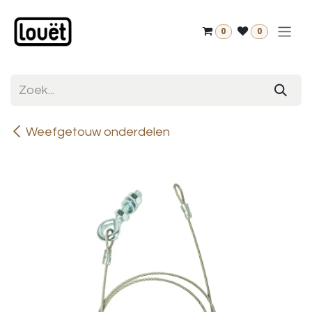
Overslaan naar inhoud
0
0
Weefgetouw onderdelen