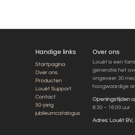
Handige links
Over ons
Louët is een fami
Startpagina
generatie het o
Over ons
ongeveer 30 med
Producten
hoogwaardige a
Louët Support
Contact
Openingstijden o
50-jarig
8:30 – 16:00 uur
jubileumcatalogus
Adres:
Louët BV,