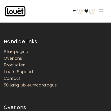
Overslaan naar inhoud
0
0
Handige links
Startpagina
Over ons
Producten
Louët Support
Contact
50-jarig jubileumcatalogus
Over ons