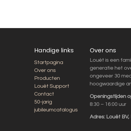
Handige links
Over ons
Louët is een fami
Startpagina
generatie het o
Over ons
ongeveer 30 med
Producten
hoogwaardige a
Louët Support
Contact
Openingstijden o
50-jarig
8:30 – 16:00 uur
jubileumcatalogus
Adres:
Louët BV,