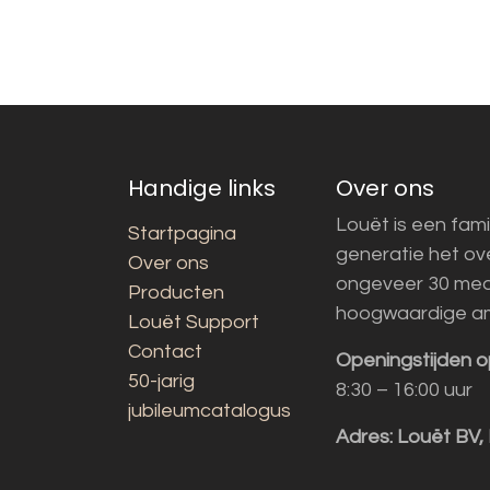
Handige links
Over ons
Louët is een fami
Startpagina
generatie het o
Over ons
ongeveer 30 med
Producten
hoogwaardige a
Louët Support
Contact
Openingstijden o
50-jarig
8:30 – 16:00 uur
jubileumcatalogus
Adres:
Louët BV,