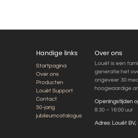
Handige links
Over ons
Louët is een fami
Startpagina
generatie het o
Over ons
ongeveer 30 med
Producten
hoogwaardige a
Louët Support
Contact
Openingstijden o
50-jarig
8:30 – 16:00 uur
jubileumcatalogus
Adres:
Louët BV,