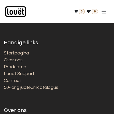
Overslaan naar inhoud
0
0
Handige links
Startpagina
Over ons
Producten
Louët Support
Contact
50-jarig jubileumcatalogus
Over ons