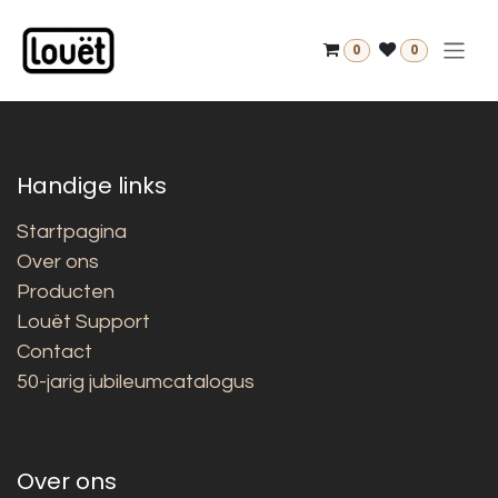
Overslaan naar inhoud
0
0
Handige links
Startpagina
Over ons
Producten
Louët Support
Contact
50-jarig jubileumcatalogus
Over ons