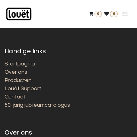
Overslaan naar inhoud
0
0
Handige links
Startpagina
Over ons
Producten
Louët Support
Contact
50-jarig jubileumcatalogus
Over ons