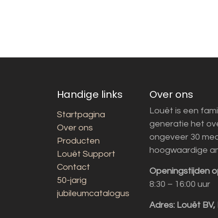
Handige links
Over ons
Louët is een fami
Startpagina
generatie het o
Over ons
ongeveer 30 med
Producten
hoogwaardige a
Louët Support
Contact
Openingstijden o
50-jarig
8:30 – 16:00 uur
jubileumcatalogus
Adres:
Louët BV,