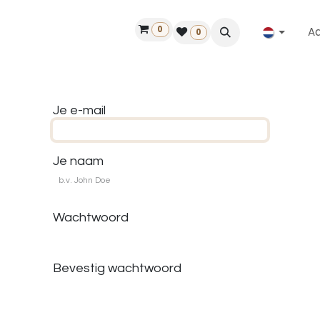
0
A
Contact
50 jaar!
Vind een dealer
0
Je e-mail
Je naam
Wachtwoord
Bevestig wachtwoord