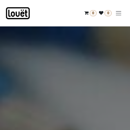
Overslaan naar inhoud
0
0