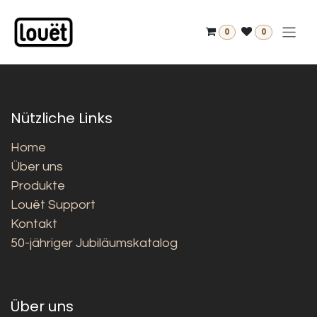
Zum Inhalt springen
0
0
Nützliche Links
Home
Über uns
Produkte
Louët Support
Kontakt
50-jähriger Jubiläumskatalog
Über uns