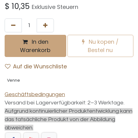
$
10,35
Exklusive Steuern
In den
Nu kopen /
Warenkorb
Bestel nu
Auf die Wunschliste
Venne
Geschäftsbedingungen
Versand bei Lagerverfügbarkeit: 2–3 Werktage.
Aufgrund kontinuierlicher Produktentwicklung kann
das tatsächliche Produkt von der Abbildung
abweichen.