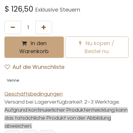
$
126,50
Exklusive Steuern
In den
Nu kopen /
Warenkorb
Bestel nu
Auf die Wunschliste
Venne
Geschäftsbedingungen
Versand bei Lagerverfügbarkeit: 2–3 Werktage.
Aufgrund kontinuierlicher Produktentwicklung kann
das tatsächliche Produkt von der Abbildung
abweichen.