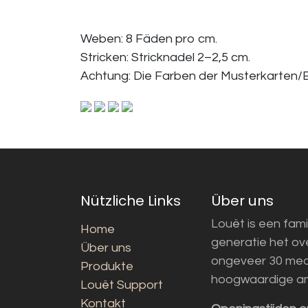
Weben: 8 Fäden pro cm.
Stricken: Stricknadel 2–2,5 cm.
Achtung: Die Farben der Musterkarten/B
Nützliche Links
Über uns
Louët is een fami
Home
generatie het o
Über uns
ongeveer 30 med
Produkte
hoogwaardige a
Louët Support
Kontakt