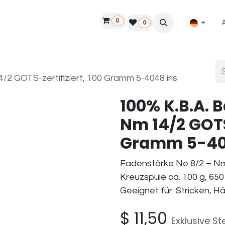
0
ilfe
50 Jahre Louët
Finde einen Händler
0
/2 GOTS-zertifiziert, 100 Gramm 5-4048 iris
100% K.B.A. 
Nm 14/2 GOTS-
Gramm 5-404
Fadenstärke Ne 8/2 – Nm
Kreuzspule ca. 100 g, 650
Geeignet für: Stricken, H
$
11,50
Exklusive St