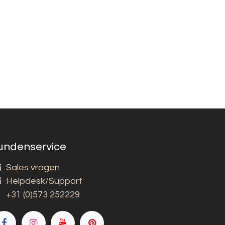
undenservice
Sales vragen
Helpdesk/Support
+31 (0)573 252229