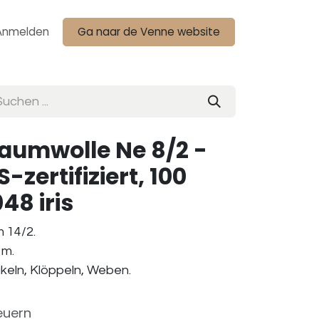
Anmelden
Ga naar de Venne website
Baumwolle Ne 8/2 -
zertifiziert, 100
8 iris
 14/2.
 m.
äkeln, Klöppeln, Weben.
euern