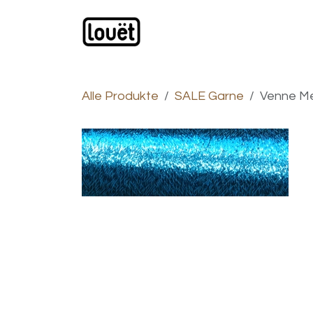
Zum Inhalt springen
Webshop
Produkte
H
Alle Produkte
SALE Garne
Venne Me