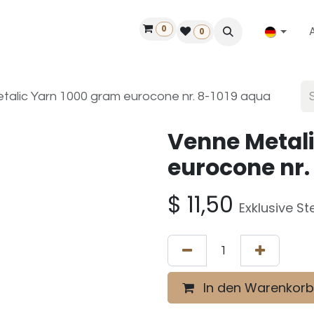
0
ilfe
50 Jahre Louët
Finde einen Händler
0
talic Yarn 1000 gram eurocone nr. 8-1019 aqua
Venne Metali
eurocone nr.
$
11,50
Exklusive St
In den Warenkorb