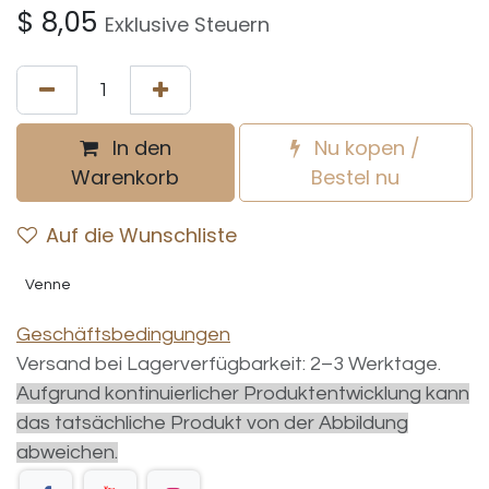
$
8,05
Exklusive Steuern
In den
Nu kopen /
Warenkorb
Bestel nu
Auf die Wunschliste
Venne
Geschäftsbedingungen
Versand bei Lagerverfügbarkeit: 2–3 Werktage.
Aufgrund kontinuierlicher Produktentwicklung kann
das tatsächliche Produkt von der Abbildung
abweichen.