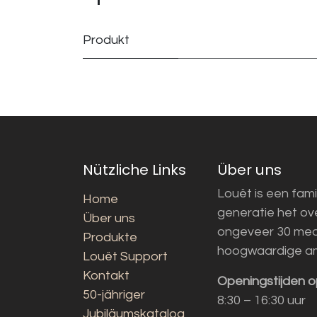
Produkt
Nützliche Links
Über uns
Louët is een fami
Home
generatie het o
Über uns
ongeveer 30 med
Produkte
hoogwaardige a
Louët Support
Kontakt
Openingstijden o
50-jähriger
8:30 – 16:30 uur
Jubiläumskatalog