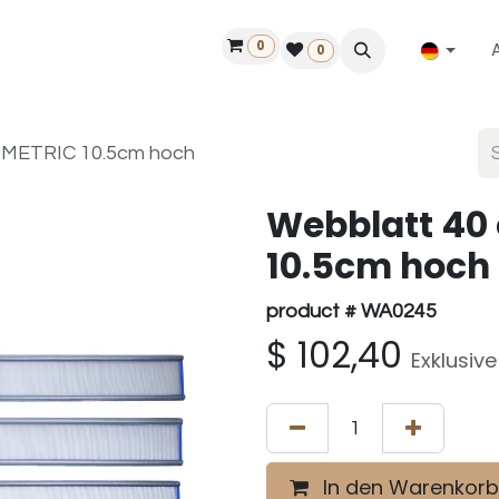
0
ilfe
50 Jahre Louët
Finde einen Händler
0
0 METRIC 10.5cm hoch
Webblatt 40 
10.5cm hoch
product # WA0245
$
102,40
Exklusiv
In den Warenkorb