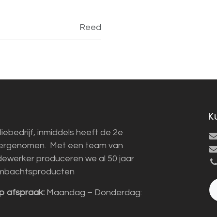
Reed
K
liebedrijf, inmiddels heeft de 2e
vergenomen. Met een team van
ewerker produceren we al 50 jaar
mbachtsproducten
p afspraak:
Maandag – Donderdag: