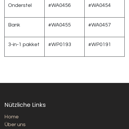
Onderstel
#WA0456
#WA0454
Bank
#WA0455
#WA0457
3-in-1 pakket
#WP0193
#WP0191
Nützliche Links
Home
Über uns