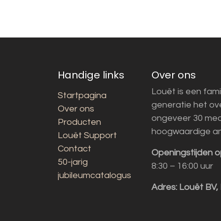
Handige links
Over ons
Louët is een fami
Startpagina
generatie het o
Over ons
ongeveer 30 med
Producten
hoogwaardige a
Louët Support
Contact
Openingstijden o
50-jarig
8:30 – 16:00 uur
jubileumcatalogus
Adres:
Louët BV,