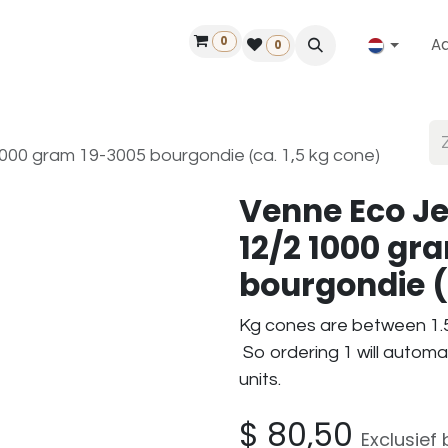
0
A
Contact
50 jaar!
Vind een dealer
0
00 gram 19-3005 bourgondie (ca. 1,5 kg cone)
Venne Eco J
12/2 1000 gr
bourgondie (
Kg cones are between 1.5
So ordering 1 will automa
units.
$
80,50
Exclusief