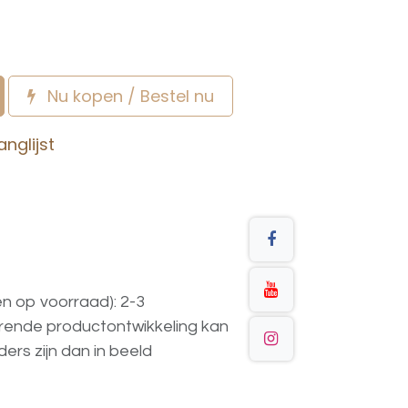
Nu kopen / Bestel nu
nglijst
en op voorraad): 2-3
urende
productontwikkeling
kan
ders
zijn
dan
in
beeld