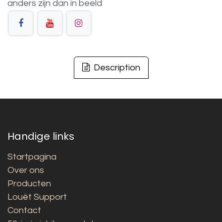
anders
zijn
dan
in
beeld
Description
Handige links
Startpagina
Over ons
Producten
Louët Support
Contact