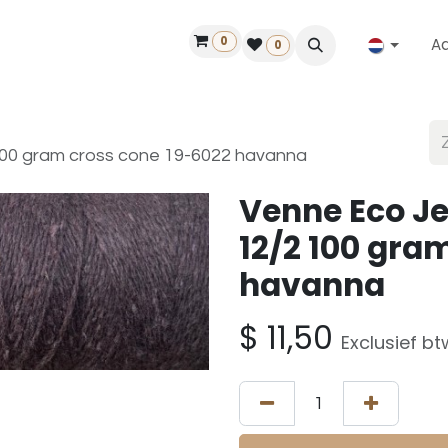
0
A
Contact
50 jaar!
Vind een dealer
0
00 gram cross cone 19-6022 havanna
Venne Eco J
12/2 100 gra
havanna
$
11,50
Exclusief bt