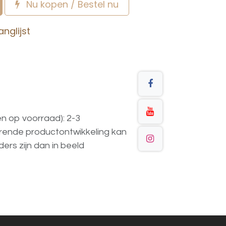
Nu kopen / Bestel nu
nglijst
en op voorraad): 2-3
urende
productontwikkeling
kan
ders
zijn
dan
in
beeld