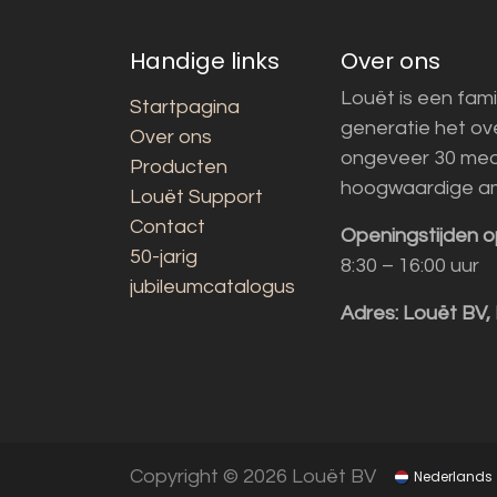
Handige links
Over ons
Louët is een fami
Startpagina
generatie het o
Over ons
ongeveer 30 med
Producten
hoogwaardige a
Louët Support
Contact
Openingstijden o
50-jarig
8:30 – 16:00 uur
jubileumcatalogus
Adres:
Louët BV,
Copyright © 2026 Louët BV
Nederlands