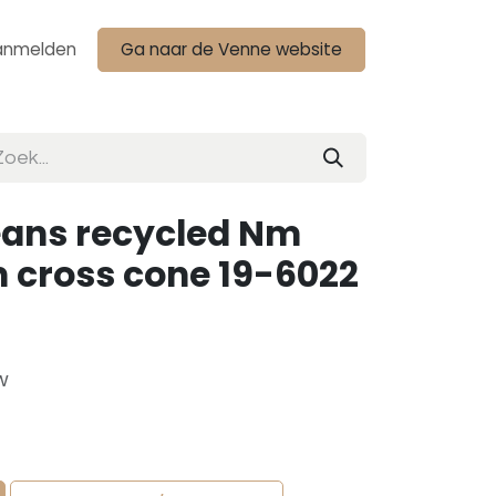
anmelden
Ga naar de Venne website
eans recycled Nm
m cross cone 19-6022
w