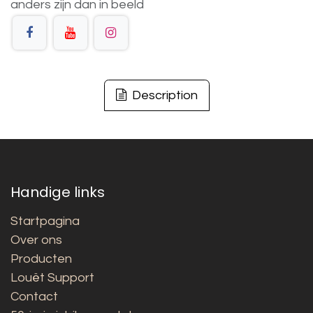
anders
zijn
dan
in
beeld
Description
Handige links
Startpagina
Over ons
Producten
Louët Support
Contact