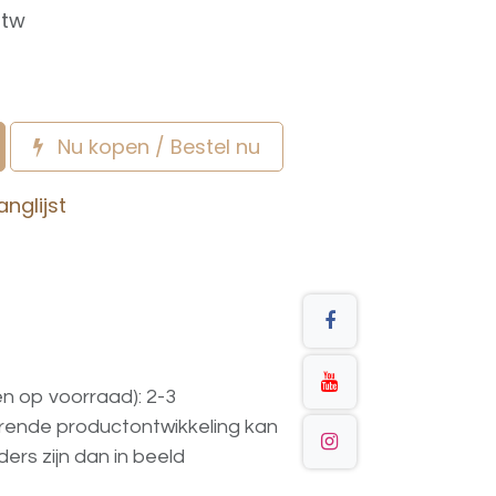
btw
Nu kopen / Bestel nu
nglijst
en op voorraad): 2-3
urende
productontwikkeling
kan
ders
zijn
dan
in
beeld