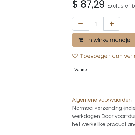
$
87,29
Exclusief 
In winkelmandje
Toevoegen aan verla
Venne
Algemene voorwaarden
Normaal verzending (indi
werkdagen
Door voortd
het
werkelijke
product
an