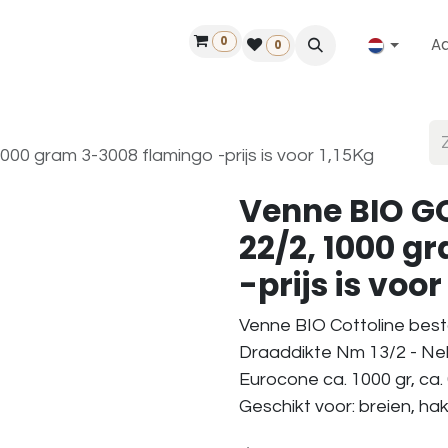
0
A
Contact
50 jaar!
Vind een dealer
0
00 gram 3-3008 flamingo -prijs is voor 1,15Kg
Venne BIO GO
22/2, 1000 g
-prijs is voor
Venne BIO Cottoline best
Draaddikte Nm 13/2 - Nel
Eurocone ca. 1000 gr, ca.
Geschikt voor: breien, h