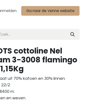
anmelden
Ga naar de Venne website
TS cottoline Nel
ram 3-3008 flamingo
 1,15Kg
aat uit 70% katoen en 30% linnen.
 22/2.
 6400 m.
aken en weven.