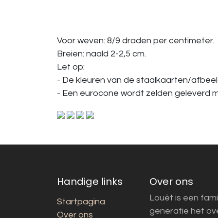
Voor weven: 8/9 draden per centimeter.
Breien: naald 2-2,5 cm.
Let op:
- De kleuren van de staalkaarten/afbeeld
- Een eurocone wordt zelden geleverd me
Handige links
Over ons
Louët is een fami
Startpagina
generatie het o
Over ons