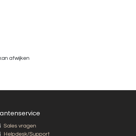
kan afwijken
lantenservice
Sales vragen
Helpdesk/Support