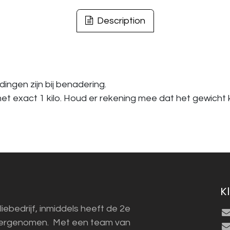
Description
ingen zijn bij benadering.
t exact 1 kilo. Houd er rekening mee dat het gewicht 
K
liebedrijf, inmiddels heeft de 2e
vergenomen. Met een team van