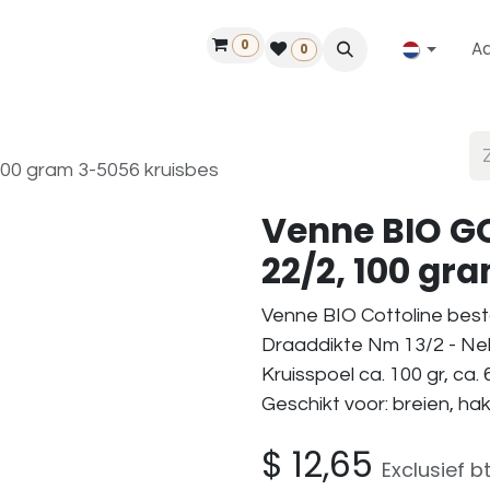
0
A
Contact
50 jaar!
Vind een dealer
0
100 gram 3-5056 kruisbes
Venne BIO GO
22/2, 100 gr
Venne BIO Cottoline best
Draaddikte Nm 13/2 - Nel
Kruisspoel ca. 100 gr, ca.
Geschikt voor: breien, h
$
12,65
Exclusief b