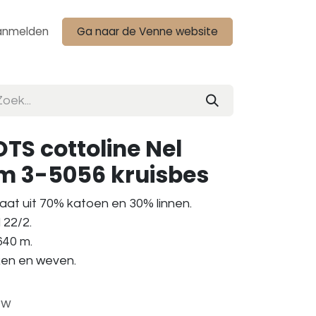
anmelden
Ga naar de Venne website
TS cottoline Nel
am 3-5056 kruisbes
aat uit 70% katoen en 30% linnen.
 22/2.
 640 m.
aken en weven.
tw