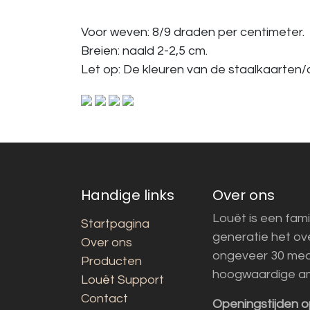
Voor weven: 8/9 draden per centimeter.
Breien: naald 2-2,5 cm.
Let op: De kleuren van de staalkaarten/a
Handige links
Over ons
Louët is een fami
Startpagina
generatie het o
Over ons
ongeveer 30 med
Producten
hoogwaardige a
Louët Support
Contact
Openingstijden o