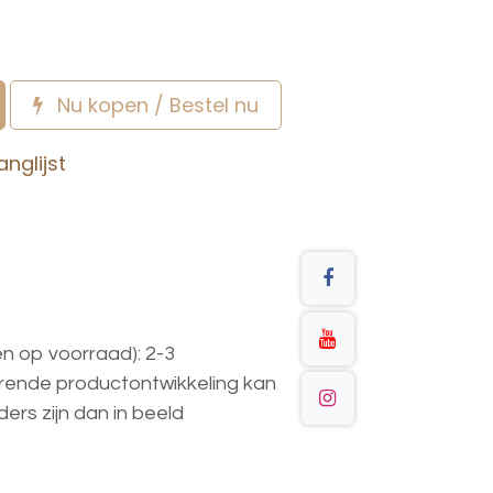
Nu kopen / Bestel nu
nglijst
en op voorraad): 2-3
urende
productontwikkeling
kan
ders
zijn
dan
in
beeld