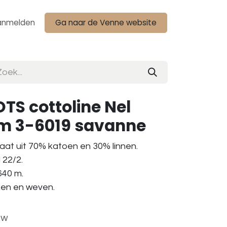
anmelden
Ga naar de Venne website
TS cottoline Nel
am 3-6019 savanne
aat uit 70% katoen en 30% linnen.
 22/2.
 640 m.
aken en weven.
tw