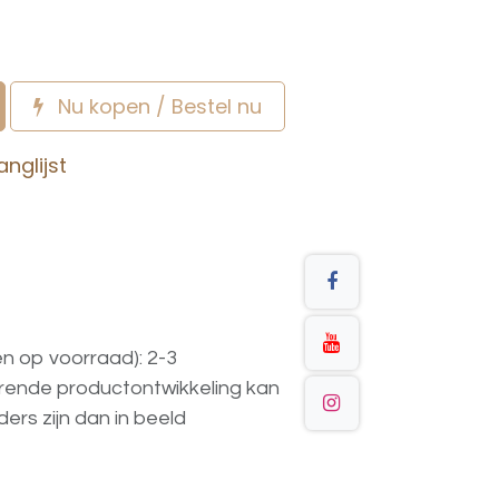
Nu kopen / Bestel nu
nglijst
en op voorraad): 2-3
urende
productontwikkeling
kan
ders
zijn
dan
in
beeld