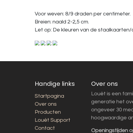
Voor weven: 8/9 draden per centimeter.
Breien: naald 2-2,5 cm.
Let op: De kleuren van de staalkaarten/a
Handige links
Over ons
Louët is een fami
Startpagina
generatie het o
Over ons
ongeveer 30 med
Producten
hoogwaardige a
Louët Support
Contact
Openingstijden o