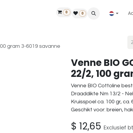
0
A
Contact
50 jaar!
Vind een dealer
0
 100 gram 3-6019 savanne
Venne BIO GO
22/2, 100 gr
Venne BIO Cottoline best
Draaddikte Nm 13/2 - Nel
Kruisspoel ca. 100 gr, ca.
Geschikt voor: breien, h
$
12,65
Exclusief b