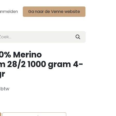
anmelden
Ga naar de Venne website
00% Merino
m 28/2 1000 gram 4-
gr
f btw