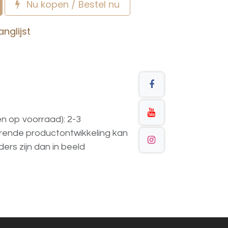
Nu kopen / Bestel nu
nglijst
en op voorraad): 2-3
urende
productontwikkeling
kan
ders
zijn
dan
in
beeld