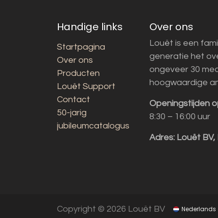
Handige links
Over ons
Louët is een fami
Startpagina
generatie het o
Over ons
ongeveer 30 med
Producten
hoogwaardige a
Louët Support
Contact
Openingstijden o
50-jarig
8:30 – 16:00 uur
jubileumcatalogus
Adres:
Louët BV,
Copyright © 2026 Louët BV
Nederlands