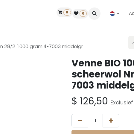
0
A
Contact
50 jaar!
Vind een dealer
0
 28/2 1000 gram 4-7003 middelgr
Venne BIO 1
scheerwol N
7003 middel
$
126,50
Exclusie