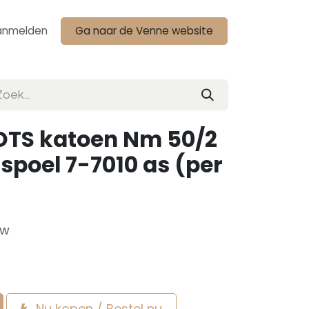
anmelden
Ga naar de Venne website
OTS katoen Nm 50/2
spoel 7-7010 as (per
tw
Nu kopen / Bestel nu