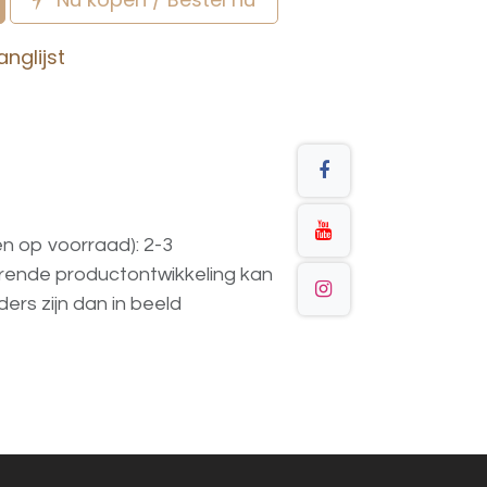
nglijst
en op voorraad): 2-3
urende
productontwikkeling
kan
ders
zijn
dan
in
beeld