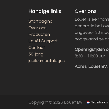
Handige links
Over ons
Louët is een fami
Startpagina
generatie het o
Over ons
ongeveer 30 med
Producten
hoogwaardige a
Louët Support
Contact
Openingstijden o
50-jarig
8:30 – 16:00 uur
jubileumcatalogus
Adres:
Louët BV,
Copyright © 2026 Louët BV
Nederlands