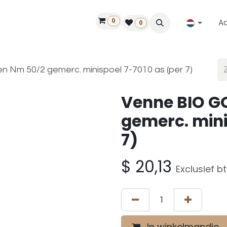
0
A
Contact
50 jaar!
Vind een dealer
0
 Nm 50/2 gemerc. minispoel 7-7010 as (per 7)
Venne BIO G
gemerc. mini
7)
$
20,13
Exclusief b
In winkelmandje