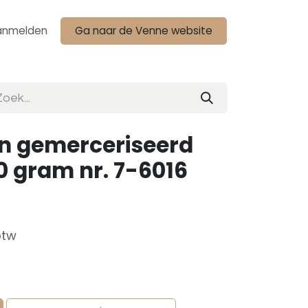
anmelden
Ga naar de Venne website
n gemerceriseerd
0 gram nr. 7-6016
btw