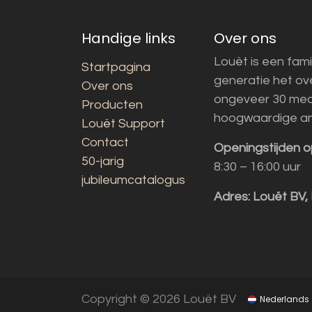
Handige links
Over ons
Louët is een fami
Startpagina
generatie het o
Over ons
ongeveer 30 med
Producten
hoogwaardige a
Louët Support
Contact
Openingstijden o
50-jarig
8:30 – 16:00 uur
jubileumcatalogus
Adres:
Louët BV,
Copyright © 2026 Louët BV
Nederlands