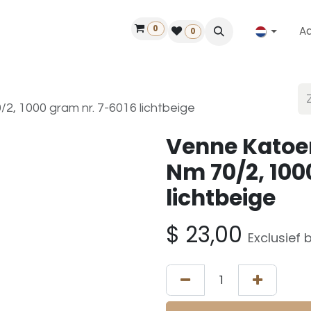
0
A
Contact
50 jaar!
Vind een dealer
0
, 1000 gram nr. 7-6016 lichtbeige
Venne Katoe
Nm 70/2, 100
lichtbeige
$
23,00
Exclusief 