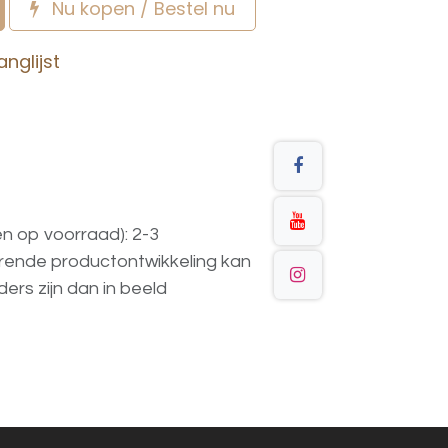
Nu kopen / Bestel nu
nglijst
en op voorraad): 2-3
urende
productontwikkeling
kan
ders
zijn
dan
in
beeld