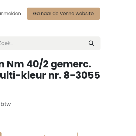
anmelden
Ga naar de Venne website
n Nm 40/2 gemerc.
lti-kleur nr. 8-3055
f btw