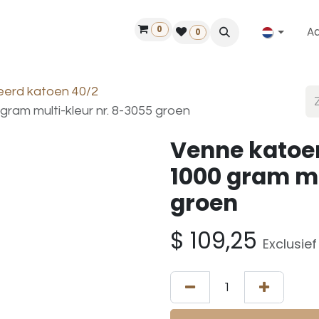
0
A
Contact
50 jaar!
Vind een dealer
0
seerd katoen 40/2
ram multi-kleur nr. 8-3055 groen
Venne katoe
1000 gram mu
groen
$
109,25
Exclusie