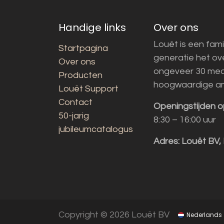
Handige links
Over ons
Louët is een fami
Startpagina
generatie het o
Over ons
ongeveer 30 med
Producten
hoogwaardige a
Louët Support
Contact
Openingstijden o
50-jarig
8:30 – 16:00 uur
jubileumcatalogus
Adres:
Louët BV,
Copyright © 2026 Louët BV
Nederlands