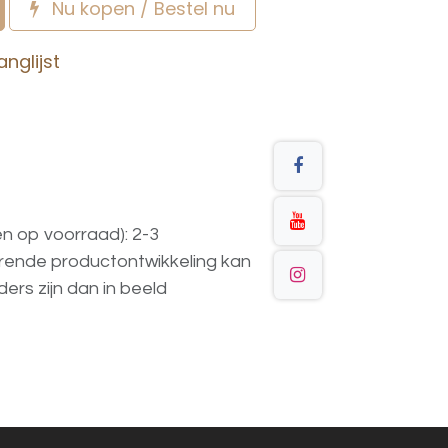
Nu kopen / Bestel nu
nglijst
en op voorraad): 2-3
urende
productontwikkeling
kan
ders
zijn
dan
in
beeld