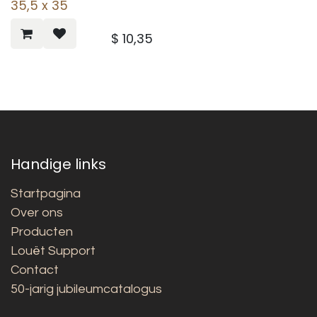
35,5 x 35
$
10,35
Handige links
Startpagina
Over ons
Producten
Louët Support
Contact
50-jarig jubileumcatalogus