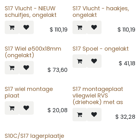
S17 Vlucht - NIEUW
S17 Vlucht - haakjes,
schuifjes, ongelakt
ongelakt
$
110,19
$
110,19
S17 Wiel ø500x18mm
S17 Spoel - ongelakt
(ongelakt)
$
41,18
$
73,60
S17 wiel montage
S17 montageplaat
plaat
vliegwiel RVS
(driehoek) met as
$
20,08
$
32,28
S10C/S17 lagerplaatje