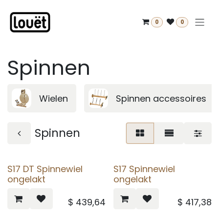
Overslaan naar inhoud
0
0
Spinnen
Wielen
Spinnen accessoires
Spinnen
S17 DT Spinnewiel
S17 Spinnewiel
ongelakt
ongelakt
$
439,64
$
417,38