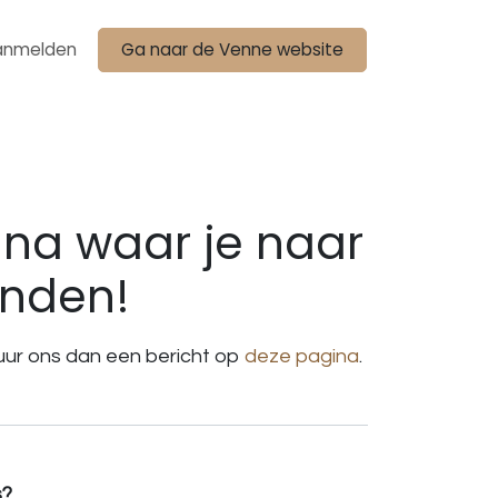
anmelden
Ga naar de Venne website
na waar je naar
inden!
stuur ons dan een bericht op
deze pagina
.
s?