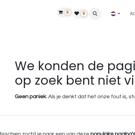
0
A
Contact
50 jaar!
Vind een dealer
0
Fout 404
We konden de pagi
op zoek bent niet v
Geen paniek.
Als je denkt dat het onze fout is, 
isschien zocht je naar een van deze
populaire pagina'