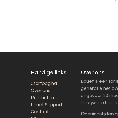
Handige links
Over ons
Louët is een fami
Startpagina
generatie het o
Over ons
ongeveer 30 med
Producten
hoogwaardige a
Louët Support
Contact
Openingstijden o