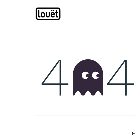
Overslaan naar inhoud
Webwinkel
Catalogus
M