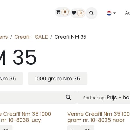
0
A
Contact
50 jaar!
Vind een dealer
0
ens
Creafil - SALE
Creafil NM 35
M 35
 Nm 35
1000 gram Nm 35
Prijs - h
Sorteer op:
 Creafil Nm 35 1000
Venne Creafil Nm 35 10
nr. 10-8038 lucy
gram nr. 10-8025 noor