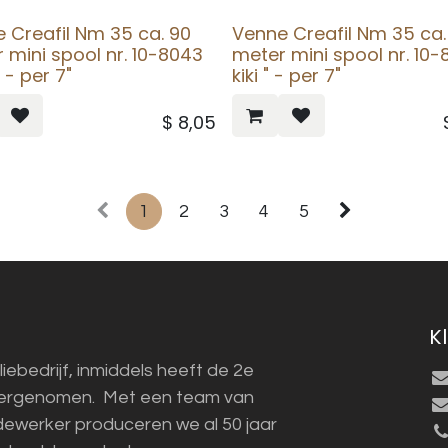
 Creafil Nm 35 ca. 90
Venne Creafil Nm 35 ca.
 mini spool nr. 10-8043
meter mini spool nr. 10
 - per 7"
kiki " - per 7"
$
8,05
1
2
3
4
5
K
liebedrijf, inmiddels heeft de 2e
vergenomen. Met een team van
ewerker produceren we al 50 jaar