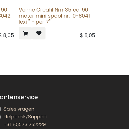
 90
Venne Creafil Nm 35 ca. 90
-8042
meter mini spool nr. 10-8041
lexi " - per 7"
$
8,05
$
8,05
lantenservice
Sales vragen
Helpdesk/Support
+31 (0)573 252229