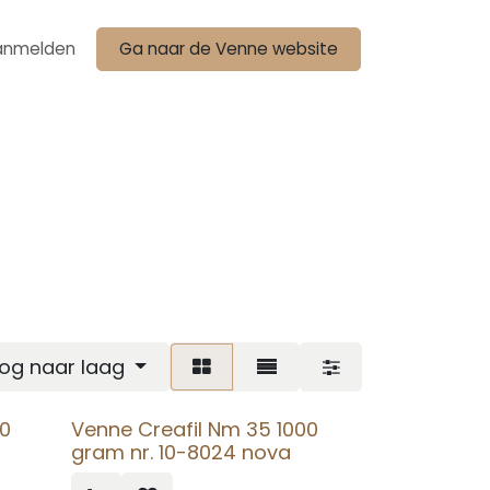
anmelden
Ga naar de Venne website
oog naar laag
00
Venne Creafil Nm 35 1000
gram nr. 10-8024 nova