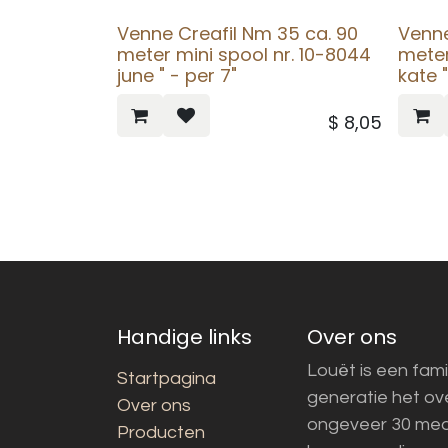
Venne Creafil Nm 35 ca. 90
Venne
meter mini spool nr. 10-8044
meter
june " - per 7"
kate "
$
8,05
Handige links
Over ons
Louët is een fami
Startpagina
generatie het o
Over ons
ongeveer 30 med
Producten