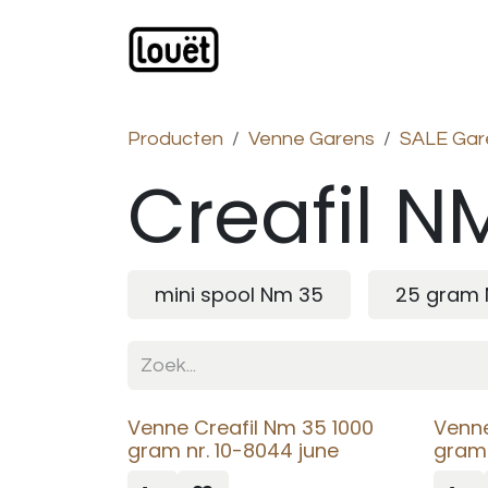
Overslaan naar inhoud
Webwinkel
Catalogus
Producten
Venne Garens
SALE Gar
Creafil N
mini spool Nm 35
25 gram
Venne Creafil Nm 35 1000
Venne
gram nr. 10-8044 june
gram 