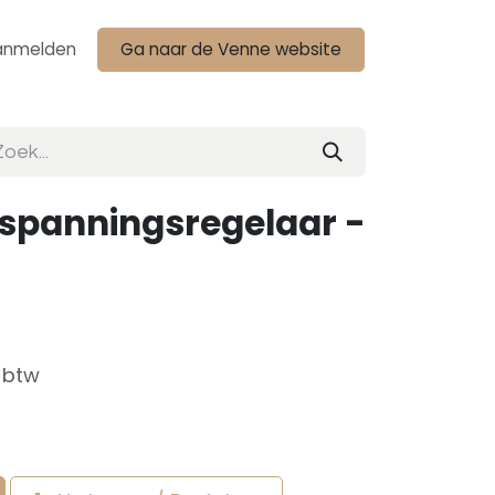
anmelden
Ga naar de Venne website
rspanningsregelaar -
f btw