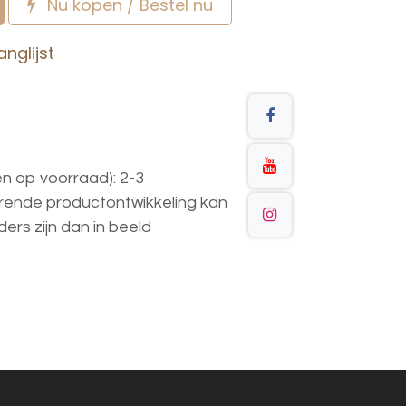
Nu kopen / Bestel nu
nglijst
en op voorraad): 2-3
urende
productontwikkeling
kan
ders
zijn
dan
in
beeld