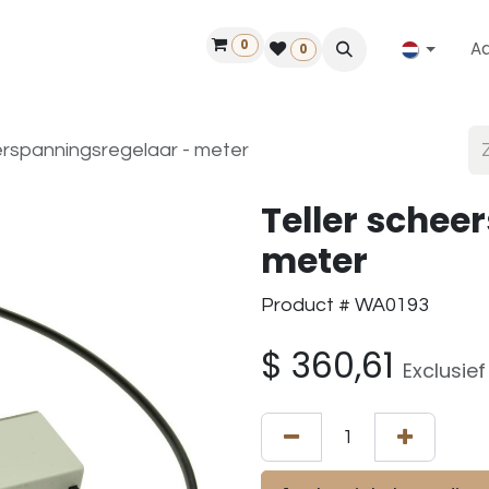
0
A
Contact
50 jaar!
Vind een dealer
0
erspanningsregelaar - meter
Teller schee
meter
Product # WA0193
$
360,61
Exclusie