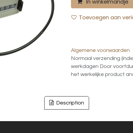
In winkelmandje
Toevoegen aan verla
Algemene voorwaarden
Normaal verzending (indi
werkdagen
Door voortd
het
werkelijke
product
an
Description