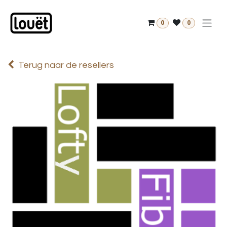
Overslaan naar inhoud
0
0
Terug naar de resellers