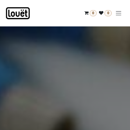
Overslaan naar inhoud
0
0