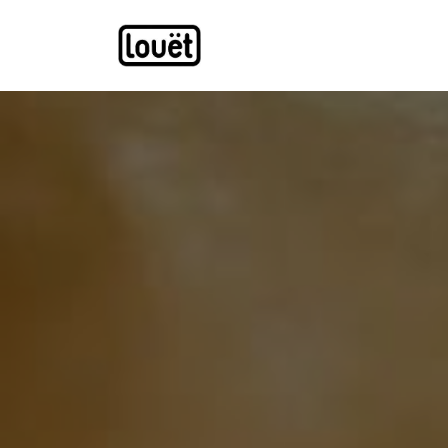
Overslaan naar inhoud
Webwinkel
Catalogus