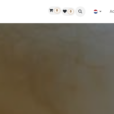
0
A
Contact
50 jaar!
Vind een dealer
0