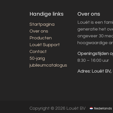
Handige links
Over ons
Louët is een fami
Startpagina
generatie het o
Over ons
ongeveer 30 med
Producten
hoogwaardige a
Louët Support
Contact
Openingstijden o
50-jarig
8:30 – 16:00 uur
jubileumcatalogus
Adres:
Louët BV,
Copyright © 2026 Louët BV
Nederlands