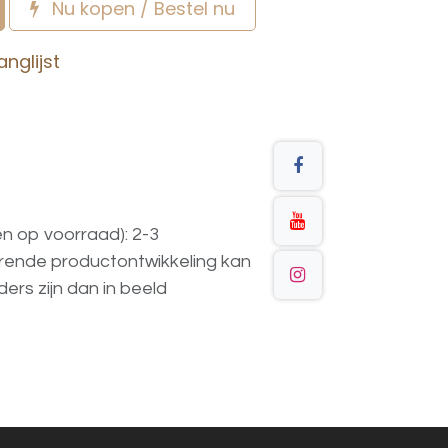
Nu kopen / Bestel nu
nglijst
en op voorraad): 2-3
urende
productontwikkeling
kan
ders
zijn
dan
in
beeld