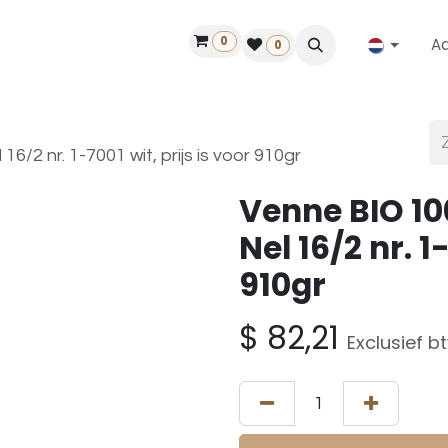
0
A
Contact
50 jaar!
Vind een dealer
0
/2 nr. 1-7001 wit, prijs is voor 910gr
Venne BIO 10
Nel 16/2 nr. 1
910gr
$
82,21
Exclusief b