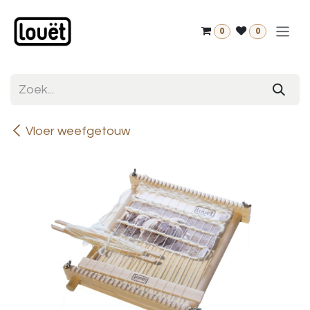
Overslaan naar inhoud
0
0
Vloer weefgetouw