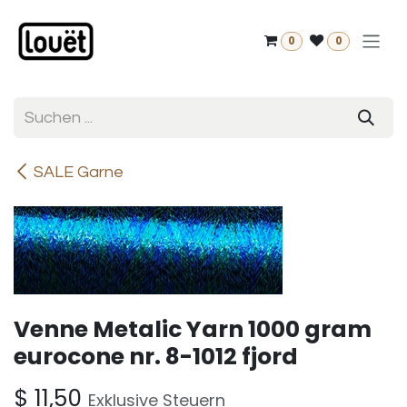
Zum Inhalt springen
0
0
SALE Garne
Venne Metalic Yarn 1000 gram
eurocone nr. 8-1012 fjord
$
11,50
Exklusive Steuern