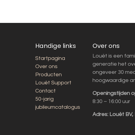
Handige links
Over ons
Louët is een fami
Startpagina
generatie het o
Over ons
ongeveer 30 med
Producten
hoogwaardige a
Louët Support
Contact
Openingstijden o
50-jarig
8:30 – 16:00 uur
jubileumcatalogus
Adres:
Louët BV,