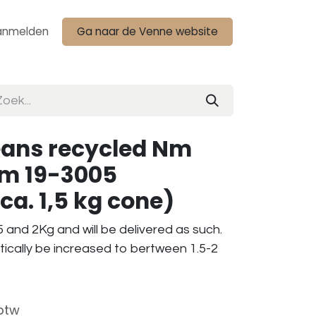
anmelden
Ga naar de Venne website
eans recycled Nm
am 19-3005
ca. 1,5 kg cone)
 and 2Kg and will be delivered as such.
tically be increased to bertween 1.5-2
 btw