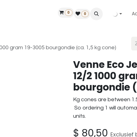
0
A
Contact
50 jaar!
Vind een dealer
0
00 gram 19-3005 bourgondie (ca. 1,5 kg cone)
Venne Eco J
12/2 1000 gr
bourgondie (
Kg cones are between 1.5
So ordering 1 will automa
units.
$
80,50
Exclusief