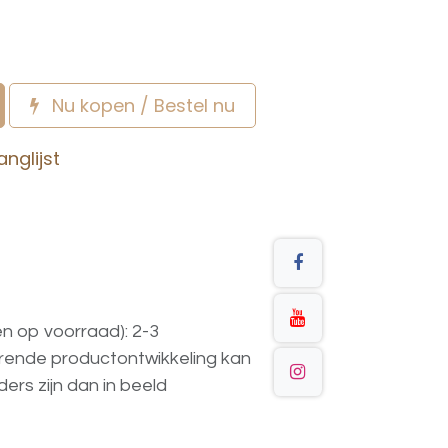
Nu kopen / Bestel nu
nglijst
en op voorraad): 2-3
urende
productontwikkeling
kan
ders
zijn
dan
in
beeld