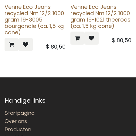
Venne Eco Jeans
Venne Eco Jeans
recycled Nm 12/2 1000
recycled Nm 12/2 1000
gram 19-3005
gram 19-1021 theeroos
bourgondie (ca. 1,5 kg
(ca. 1,5 kg cone)
cone)
$
80,50
$
80,50
Handige links
Startpagina
Over ons
Producten